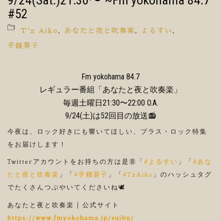
9/24(Sat.)21:30〜 ~Fm yokohama 84.7
#52
T'z Aiko
,
あなたと夜と吹奏楽
,
よるすい
,
手錢葵子
Fm yokohama 84.7
レギュラー番組「あなたと夜と吹奏楽」
毎週土曜日21:30〜22:00 O.A.
9/24(土)は52回目の放送📻
今夜は、ロック好きにも響いてほしい、ブラス・ロック特集
をお届けします！
Twitterアカウントをお持ちの方は是非「
#よるすい
」「
#あな
たと夜と吹奏楽
」「
#手錢葵子
」「
#TzAiko
」のハッシュタグ
でたくさんつぶやいてくださいね🕊
あなたと夜と吹奏楽 | 公式サイト
https://www.fmyokohama.jp/suibu/