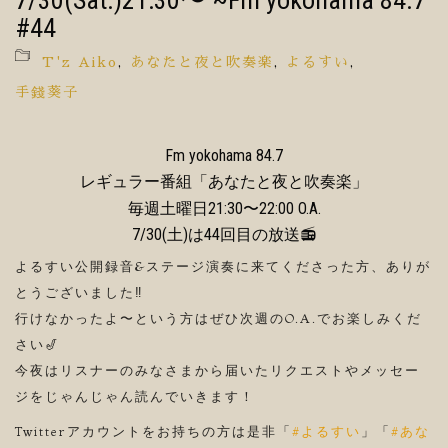
7/30(Sat.)21:30〜 ~Fm yokohama 84.7
#44
T'z Aiko
,
あなたと夜と吹奏楽
,
よるすい
,
手錢葵子
Fm yokohama 84.7
レギュラー番組「あなたと夜と吹奏楽」
毎週土曜日21:30〜22:00 O.A.
7/30(土)は44回目の放送📻
よるすい公開録音&ステージ演奏に来てくださった方、ありが
とうございました‼️
行けなかったよ〜という方はぜひ次週のO.A.でお楽しみくだ
さい🎷
今夜はリスナーのみなさまから届いたリクエストやメッセー
ジをじゃんじゃん読んでいきます！
Twitterアカウントをお持ちの方は是非「
#よるすい
」「
#あな